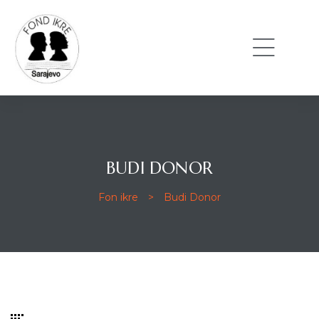
BUDI DONOR
Fon ikre
>
Budi Donor