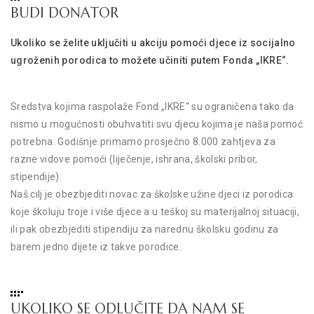
BUDI DONATOR
Ukoliko se želite uključiti u akciju pomoći djece iz socijalno
ugroženih porodica to možete učiniti putem Fonda „IKRE“.
Sredstva kojima raspolaže Fond „IKRE“ su ograničena tako da
nismo u mogućnosti obuhvatiti svu djecu kojima je naša pomoć
potrebna. Godišnje primamo prosječno 8.000 zahtjeva za
razne vidove pomoći (liječenje, ishrana, školski pribor,
stipendije).
Naš cilj je obezbjediti novac za školske užine djeci iz porodica
koje školuju troje i više djece a u teškoj su materijalnoj situaciji,
ili pak obezbjediti stipendiju za narednu školsku godinu za
barem jedno dijete iz takve porodice.
UKOLIKO SE ODLUČITE DA NAM SE